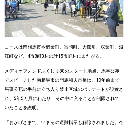
コースは南相馬市や楢葉町、富岡町、大熊町、双葉町、
浪
江町など、4市8町3村の計15市町村にまたがる。
メディオフォンドふくしま80のスタート地点、
馬事公苑
でスピーチした南相馬市の門馬和夫市長は、
10年前まで
馬事公苑の手前に立ち入り禁止区域のバリケードが設
置さ
れ、5年5カ月にわたり、
その中に入ることが制限されて
いたことを説明。
「おかげさまで、いまその避難指示も解除されました。
今