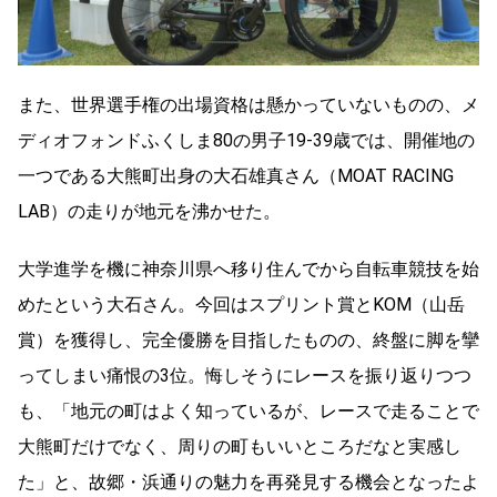
また、世界選手権の出場資格は懸かっていないものの、メ
ディオフォンドふくしま80の男子19-39歳では、開催地の
一つである大熊町出身の大石雄真さん（MOAT RACING
LAB）の走りが地元を沸かせた。
大学進学を機に神奈川県へ移り住んでから自転車競技を始
めたという大石さん。今回はスプリント賞とKOM（山岳
賞）を獲得し、完全優勝を目指したものの、終盤に脚を攣
ってしまい痛恨の3位。悔しそうにレースを振り返りつつ
も、「地元の町はよく知っているが、レースで走ることで
大熊町だけでなく、周りの町もいいところだなと実感し
た」と、故郷・浜通りの魅力を再発見する機会となったよ