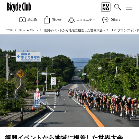
読み物
買い物
コミュニティ
Others
TOP
Bicycle Club
復興イベントから地域に根差した世界大会へ！ UCIグランフォ
復興イベントから地域に根差した世界大会