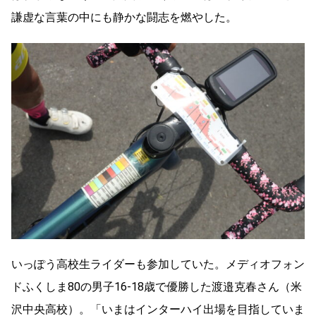
謙虚な言葉の中にも静かな闘志を燃やした。
いっぽう高校生ライダーも参加していた。
メディオフォン
ドふくしま80
の男子16-18
歳
で優勝した渡邉克春さん（米
沢中央高校）。「いまはインターハイ出場を目指していま