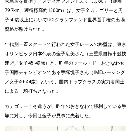
大鳥居を目指す「メディオフォンドふくしま80」（距離
79.7km、獲得標高約1300m）は、女子全カテゴリーと男
子50歳以上においてUCIグランフォンド世界選手権の出場
資格が懸けられた。
年代別一斉スタートで行われた女子レースの終盤は、東京
オリンピック日本代表の金子広美さん（三重県自転車競技
連盟／女子45-49歳）と、昨年のツール・ド・おきなわ女
子国際チャンピオンである手塚悦子さん（IMEレーシング
／女子40-44歳）という、国内トップクラスの実力者同士
による一騎打ちとなった。
カテゴリーこそ違うが、昨年のおきなわで勝利している手
塚に対し、今回は金子が見事に先着した。