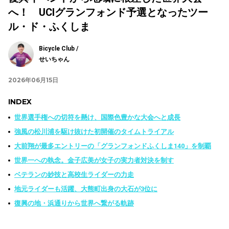
へ！ UCIグランフォンド予選となったツー
ル・ド・ふくしま
Bicycle Club /
せいちゃん
2026年06月15日
INDEX
世界選手権への切符を懸け、国際色豊かな大会へと成長
強風の松川浦を駆け抜けた初開催のタイムトライアル
大前翔が最多エントリーの「グランフォンドふくしま140」を制覇
世界一への執念。金子広美が女子の実力者対決を制す
ベテランの妙技と高校生ライダーの力走
地元ライダーも活躍、大熊町出身の大石が3位に
復興の地・浜通りから世界へ繋がる軌跡