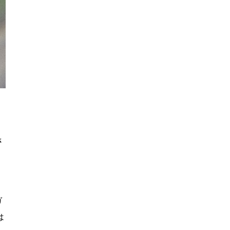
さ
ガ
は