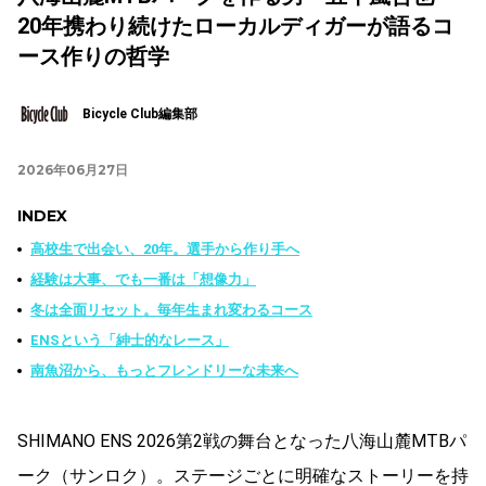
20年携わり続けたローカルディガーが語るコ
ース作りの哲学
Bicycle Club編集部
2026年06月27日
INDEX
高校生で出会い、20年。選手から作り手へ
経験は大事、でも一番は「想像力」
冬は全面リセット。毎年生まれ変わるコース
ENSという「紳士的なレース」
南魚沼から、もっとフレンドリーな未来へ
SHIMANO ENS 2026第2戦の舞台となった八海山麓MTBパ
ーク（サンロク）。ステージごとに明確なストーリーを持