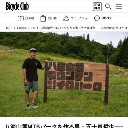
読み物
買い物
コミュニティ
Others
TOP
Bicycle Club
八海山麓MTBパークを作る男・五十嵐哲也——20年携わり続けた
八海山麓MTBパークを作る男・五十嵐哲也——