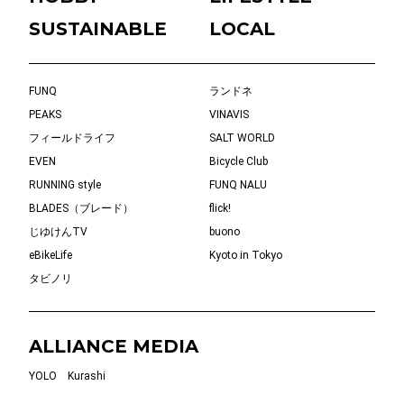
SUSTAINABLE
LOCAL
FUNQ
ランドネ
PEAKS
VINAVIS
フィールドライフ
SALT WORLD
EVEN
Bicycle Club
RUNNING style
FUNQ NALU
BLADES（ブレード）
flick!
じゆけんTV
buono
eBikeLife
Kyoto in Tokyo
タビノリ
ALLIANCE MEDIA
YOLO
Kurashi