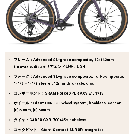
フレーム：Advanced SL-grade composite, 12x142mm
thru-axle, disc ※リアエンド型番：UDH
フォーク：Advanced SL-grade composite, full-composite,
1-1/8 – 1-1/2 steerer, 12mm thru-axle, disc
コンポーネント：SRAM Force XPLR AXS E1, 1×13
ホイール：Giant CXR 0 50 WheelSystem, hookless, carbon
[F] 50mm, [R] 50mm
タイヤ：CADEX GXR, 700x45c, tubeless
コックピット：Giant Contact SLR XR Integrated