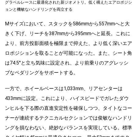
グラベルレースに最適化された新ジオメトリ。低く構えたエアロポジシ
ョンと機敏なハンドリングを両立する
Mサイズにおいて、スタックを586mmから557mmへと大
きく下げ、リーチを387mmから395mmへと延長。これに
より、前方投影面積を極限まで抑えた、より低く深いエア
ロポジションを取ることが可能になった。また、シート角
は74.5°と立ち気味に設定され、より前乗りのアグレッシ
ブなペダリングをサポートする。
一方で、ホイールベースは1,033mm、リアセンターは
433mmに設定。これにより、ハイスピードでガレたダウ
ンヒルを下る際の直進安定性を確保しつつ、タイトなコー
ナーが連続するテクニカルセクションでは俊敏なハンドリ
ングを損なわない、絶妙なバランスを実現している。標準