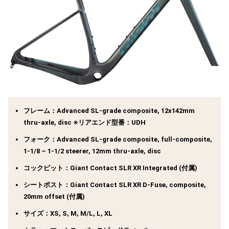
フレーム：Advanced SL-grade composite, 12x142mm
thru-axle, disc ※リアエンド型番：UDH
フォーク：Advanced SL-grade composite, full-composite,
1-1/8 – 1-1/2 steerer, 12mm thru-axle, disc
コックピット：Giant Contact SLR XR Integrated (付属)
シートポスト：Giant Contact SLR XR D-Fuse, composite,
20mm offset (付属)
サイズ：XS, S, M, M/L, L, XL