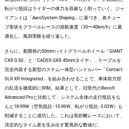
転がり抵抗はライダーの体力を容赦なく削っていく。ジャ
イアントは「AeroSystem Shaping」に基づき、各チュー
ブ形状をグラベルレースの巡航速度（30〜45km/h）に最
適化し、風洞実験を繰り返した。
さらに、新開発の50mmハイトグラベルホイール「GIANT
CXR 0 50」と「CADEX GXR 45mmタイヤ」、ケーブルを
完全内装する新型のステム一体型ハンドルバー「Contact
SLR XR Integrated」を組み合わせることで、車体前方部
の乱流を徹底的に抑制。結果として、旧世代のRevolt
Advanced Proと比較して、システム全体の走行抵抗をな
んと18.99W（空気抵抗 -15.96W、転がり抵抗 -3.03W）も
削減することに成功した。これは長距離レースにおいて、
決定的なタイム差を生み出す驚異的な数値だ。