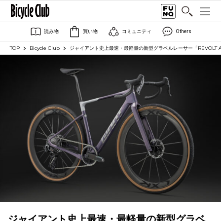
読み物
買い物
コミュニティ
Others
TOP
Bicycle Club
ジャイアント史上最速・最軽量の新型グラベルレーサー「REVOLT ADV
ジャイアント史上最速・最軽量の新型グラベ