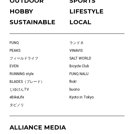
OUTDOOR
SPORTS
HOBBY
LIFESTYLE
SUSTAINABLE
LOCAL
FUNQ
ランドネ
PEAKS
VINAVIS
フィールドライフ
SALT WORLD
EVEN
Bicycle Club
RUNNING style
FUNQ NALU
BLADES（ブレード）
flick!
じゆけんTV
buono
eBikeLife
Kyoto in Tokyo
タビノリ
ALLIANCE MEDIA