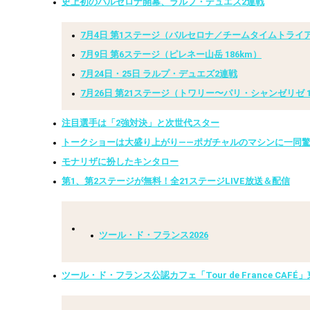
史上初のバルセロナ開幕、ラルプ・デュエズ2連戦
7月4日 第1ステージ（バルセロナ／チームタイムトライアル
7月9日 第6ステージ（ピレネー山岳 186km）
7月24日・25日 ラルプ・デュエズ2連戦
7月26日 第21ステージ（トワリー〜パリ・シャンゼリゼ 1
注目選手は「2強対決」と次世代スター
トークショーは大盛り上がり——ポガチャルのマシンに一同
モナリザに扮したキンタロー
第1、第2ステージが無料！全21ステージLIVE放送＆配信
ツール・ド・フランス2026
ツール・ド・フランス公認カフェ「Tour de France C