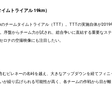
イムトライアル 19km）
のチームタイムトライアル（TTT）。TTTの実施自体が2019
る。序盤からチーム力が試され、総合争いに直結する重要なステ
セロナの空撮映像にも注目したい。
）
峠を含むピレネーの名峠を越え、大きなアップダウンを経てフィニ
争いが繰り広げられる可能性が高く、各チームの作戦から目が離