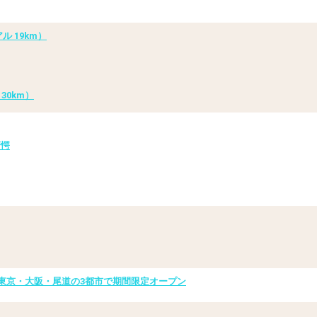
 19km）
30km）
驚愕
AFÉ」東京・大阪・尾道の3都市で期間限定オープン