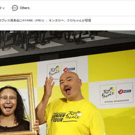
ティ
Others
RTSプレス発表会にAYANE（ME:I）、キンタロー、クロちゃんが登場