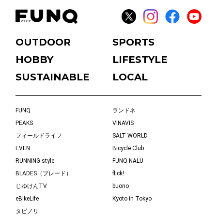
OUTDOOR
SPORTS
HOBBY
LIFESTYLE
SUSTAINABLE
LOCAL
FUNQ
ランドネ
PEAKS
VINAVIS
フィールドライフ
SALT WORLD
EVEN
Bicycle Club
RUNNING style
FUNQ NALU
BLADES（ブレード）
flick!
じゆけんTV
buono
eBikeLife
Kyoto in Tokyo
タビノリ