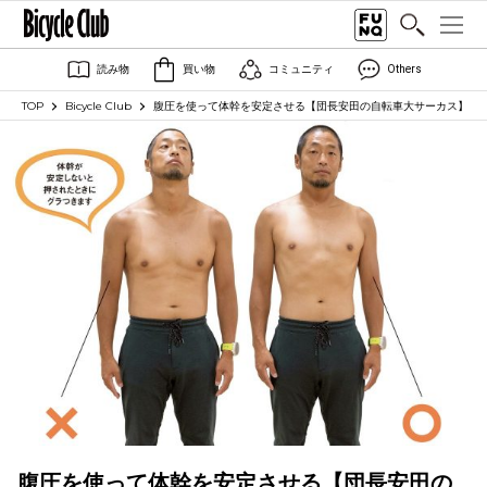
読み物
買い物
コミュニティ
Others
TOP
Bicycle Club
腹圧を使って体幹を安定させる【団長安田の自転車大サーカス】
腹圧を使って体幹を安定させる【団長安田の