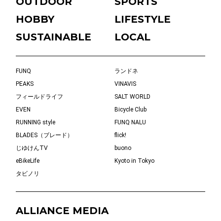
OUTDOOR
SPORTS
HOBBY
LIFESTYLE
SUSTAINABLE
LOCAL
FUNQ
ランドネ
PEAKS
VINAVIS
フィールドライフ
SALT WORLD
EVEN
Bicycle Club
RUNNING style
FUNQ NALU
BLADES（ブレード）
flick!
じゆけんTV
buono
eBikeLife
Kyoto in Tokyo
タビノリ
ALLIANCE MEDIA