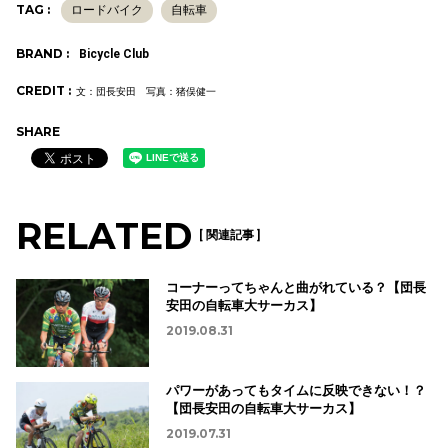
TAG :
ロードバイク
自転車
BRAND :
Bicycle Club
CREDIT :
文：団長安田 写真：猪俣健一
SHARE
RELATED
[ 関連記事 ]
コーナーってちゃんと曲がれている？【団長
安田の自転車大サーカス】
2019.08.31
パワーがあってもタイムに反映できない！？
【団長安田の自転車大サーカス】
2019.07.31