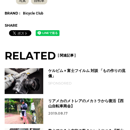
写真
自転車
BRAND :
Bicycle Club
SHARE
RELATED
[ 関連記事 ]
ケルビム × 富士フイルム 対談 「もの作りの流
儀」
SPONSORED
リアメカのメトレアのメカトラから復活【西
山自転車商会】
2019.08.17