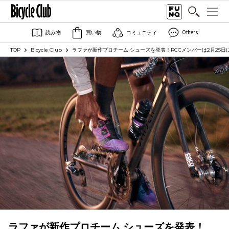
読み物
買い物
コミュニティ
Others
TOP
Bicycle Club
ラファが新作プロチーム シューズを発表！RCCメンバーは2月25日
ラファが新作プロチーム シューズを発表！