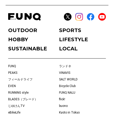
OUTDOOR
SPORTS
HOBBY
LIFESTYLE
SUSTAINABLE
LOCAL
FUNQ
ランドネ
PEAKS
VINAVIS
フィールドライフ
SALT WORLD
EVEN
Bicycle Club
RUNNING style
FUNQ NALU
BLADES（ブレード）
flick!
じゆけんTV
buono
eBikeLife
Kyoto in Tokyo