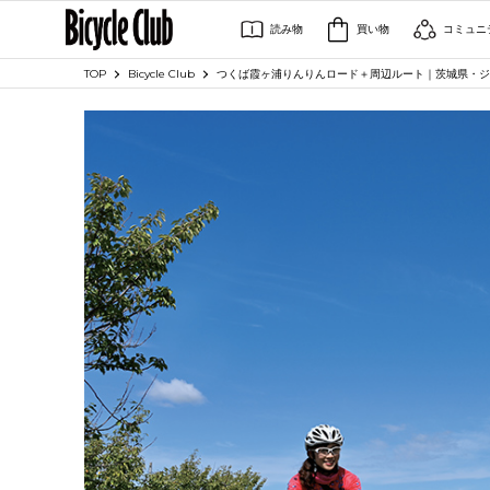
読み物
買い物
コミュニ
TOP
Bicycle Club
つくば霞ヶ浦りんりんロード＋周辺ルート｜茨城県・ジ