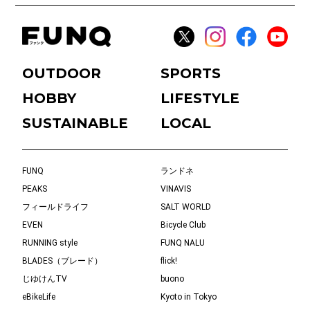
OUTDOOR
SPORTS
HOBBY
LIFESTYLE
SUSTAINABLE
LOCAL
FUNQ
ランドネ
PEAKS
VINAVIS
フィールドライフ
SALT WORLD
EVEN
Bicycle Club
RUNNING style
FUNQ NALU
BLADES（ブレード）
flick!
じゆけんTV
buono
eBikeLife
Kyoto in Tokyo