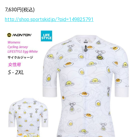
7,630円(税込)
http://shop.sportskid.jp/?pid=149825791