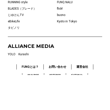
RUNNING style
FUNQ NALU
BLADES（ブレード）
flick!
じゆけんTV
buono
eBikeLife
Kyoto in Tokyo
タビノリ
ALLIANCE MEDIA
YOLO
Kurashi
FUNQとは？
お問い合わせ
運営会社
媒体資料
採用情報
利用規約
個人情報保護方針
お詫びと訂正
© 2019-2026 FUNQ