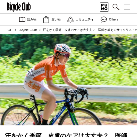
読み物
買い物
コミュニティ
Others
TOP
Bicycle Club
汗をかく季節、皮膚のケアは大丈夫？ 医師が教えるサイクリスト
汗をかく季節、皮膚のケアは大丈夫？ 医師