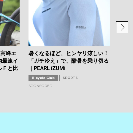
自転
リア
イシ
Bicyc
2026.0
最高峰エ
暑くなるほど、ヒンヤリ涼しい！
内最速イ
「ガチ冷え」で、酷暑を乗り切る
ルＦと比
｜PEARL iZUMi
Bicycle Club
SPORTS
SPONSORED