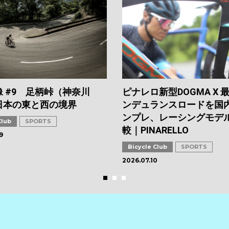
 #9 足柄峠（神奈川
ピナレロ新型DOGMA X 
日本の東と西の境界
ンデュランスロードを国
ンプレ、レーシングモデ
Club
SPORTS
較｜PINARELLO
9
Bicycle Club
SPORTS
2026.07.10