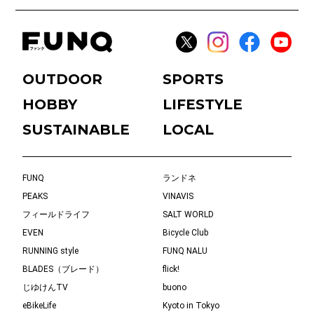
OUTDOOR
SPORTS
HOBBY
LIFESTYLE
SUSTAINABLE
LOCAL
FUNQ
ランドネ
PEAKS
VINAVIS
フィールドライフ
SALT WORLD
EVEN
Bicycle Club
RUNNING style
FUNQ NALU
BLADES（ブレード）
flick!
じゆけんTV
buono
eBikeLife
Kyoto in Tokyo