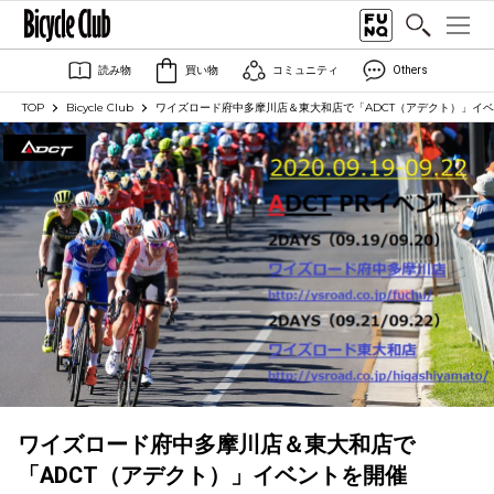
読み物
買い物
コミュニティ
Others
TOP
Bicycle Club
ワイズロード府中多摩川店＆東大和店で「ADCT（アデクト）」イ
ワイズロード府中多摩川店＆東大和店で
「ADCT（アデクト）」イベントを開催