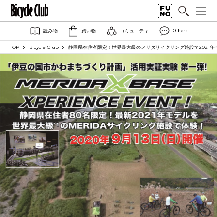
読み物
買い物
コミュニティ
Others
TOP
Bicycle Club
静岡県在住者限定！世界最大級のメリダサイクリング施設で2021年