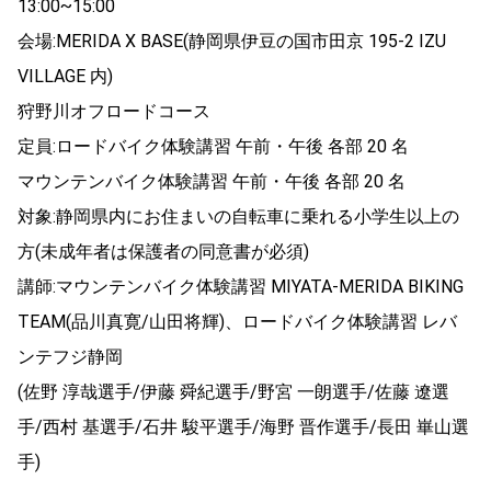
13:00~15:00
会場:MERIDA X BASE(静岡県伊豆の国市田京 195-2 IZU
VILLAGE 内)
狩野川オフロードコース
定員:ロードバイク体験講習 午前・午後 各部 20 名
マウンテンバイク体験講習 午前・午後 各部 20 名
対象:静岡県内にお住まいの自転車に乗れる小学生以上の
方(未成年者は保護者の同意書が必須)
講師:マウンテンバイク体験講習 MIYATA-MERIDA BIKING
TEAM(品川真寛/山田将輝)、ロードバイク体験講習 レバ
ンテフジ静岡
(佐野 淳哉選手/伊藤 舜紀選手/野宮 一朗選手/佐藤 遼選
手/西村 基選手/石井 駿平選手/海野 晋作選手/長田 崋山選
手)