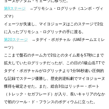
ョーヌがアダム・イェーツに移った。
第9ステージ
→プリモシュ・ログリッチ（ユンボ・ヴィ
ズマ）
イェーツが失速し、マイヨジョーヌはこのステージで2位
に入ったプリモシュ・ログリッチの手に渡る。
第20ステージ
→タデイ・ポガチャル（UAEチームエミレ
ーツ）
ここまで盤石のチーム力で2位とのタイム差を57秒にまで
拡大していたログリッチだったが、この日の1級山岳TTで
タデイ・ポガチャルがログリッチより1分56秒速い圧倒的
な記録でステージ優勝し、歴史的逆転劇でマイヨジョーヌ
獲得を確定させた。また、総合3位はリッチー・ポート
（トレック・セガフレード）が入り、長いキャリアのなか
で初のツール・ド・フランスのポディウムに立った。