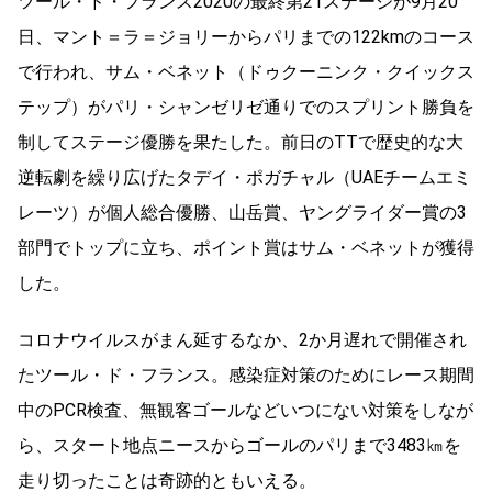
ツール・ド・フランス2020の最終第21ステージが9月20
日、マント＝ラ＝ジョリーからパリまでの122kmのコース
で行われ、サム・ベネット（ドゥクーニンク・クイックス
テップ）がパリ・シャンゼリゼ通りでのスプリント勝負を
制してステージ優勝を果たした。前日のTTで歴史的な大
逆転劇を繰り広げたタデイ・ポガチャル（UAEチームエミ
レーツ）が個人総合優勝、山岳賞、ヤングライダー賞の3
部門でトップに立ち、ポイント賞はサム・ベネットが獲得
した。
コロナウイルスがまん延するなか、2か月遅れで開催され
たツール・ド・フランス。感染症対策のためにレース期間
中のPCR検査、無観客ゴールなどいつにない対策をしなが
ら、スタート地点ニースからゴールのパリまで3483㎞を
走り切ったことは奇跡的ともいえる。