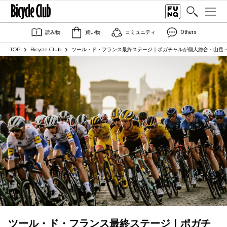
読み物
買い物
コミュニティ
Others
TOP
Bicycle Club
ツール・ド・フランス最終ステージ｜ポガチャルが個人総合・山岳
ツール・ド・フランス最終ステージ｜ポガチ