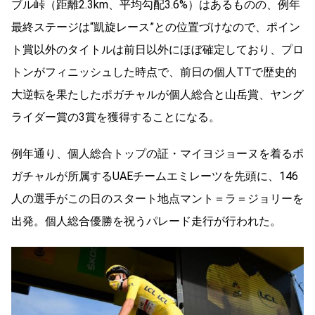
ブル峠（距離2.3km、平均勾配3.6%）はあるものの、例年
最終ステージは“凱旋レース”との位置づけなので、ポイン
ト賞以外のタイトルは前日以外にほぼ確定しており、プロ
トンがフィニッシュした時点で、前日の個人TTで歴史的
大逆転を果たしたポガチャルが個人総合と山岳賞、ヤング
ライダー賞の3賞を獲得することになる。
例年通り、個人総合トップの証・マイヨジョーヌを着るポ
ガチャルが所属するUAEチームエミレーツを先頭に、146
人の選手がこの日のスタート地点マント＝ラ＝ジョリーを
出発。個人総合優勝を祝うパレード走行が行われた。