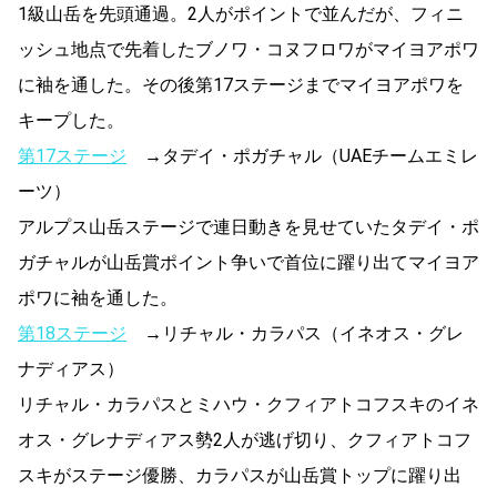
1級山岳を先頭通過。2人がポイントで並んだが、フィニ
ッシュ地点で先着したブノワ・コヌフロワがマイヨアポワ
に袖を通した。その後第17ステージまでマイヨアポワを
キープした。
第17ステージ
→タデイ・ポガチャル（UAEチームエミレ
ーツ）
アルプス山岳ステージで連日動きを見せていたタデイ・ポ
ガチャルが山岳賞ポイント争いで首位に躍り出てマイヨア
ポワに袖を通した。
第18ステージ
→リチャル・カラパス（イネオス・グレ
ナディアス）
リチャル・カラパスとミハウ・クフィアトコフスキのイネ
オス・グレナディアス勢2人が逃げ切り、クフィアトコフ
スキがステージ優勝、カラパスが山岳賞トップに躍り出