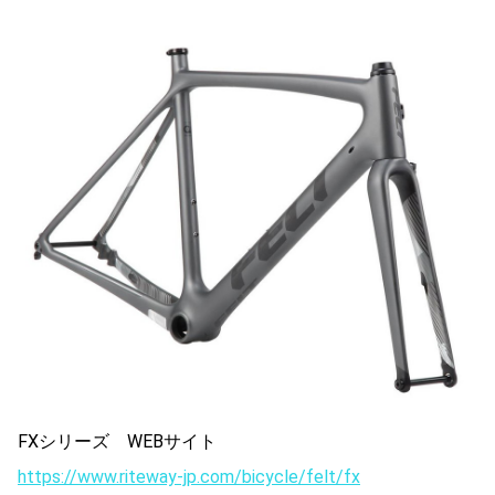
FXシリーズ WEBサイト
https://www.riteway-jp.com/bicycle/felt/fx