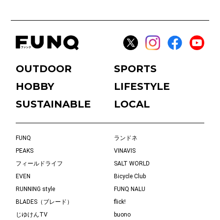
OUTDOOR
SPORTS
HOBBY
LIFESTYLE
SUSTAINABLE
LOCAL
FUNQ
ランドネ
PEAKS
VINAVIS
フィールドライフ
SALT WORLD
EVEN
Bicycle Club
RUNNING style
FUNQ NALU
BLADES（ブレード）
flick!
じゆけんTV
buono