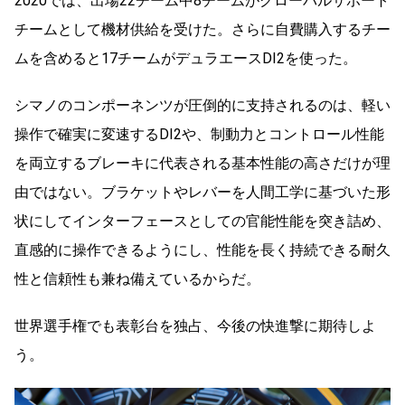
2020では、出場22チーム中8チームがグローバルサポート
チームとして機材供給を受けた。さらに自費購入するチー
ムを含めると17チームがデュラエースDI2を使った。
シマノのコンポーネンツが圧倒的に支持されるのは、軽い
操作で確実に変速するDI2や、制動力とコントロール性能
を両立するブレーキに代表される基本性能の高さだけが理
由ではない。ブラケットやレバーを人間工学に基づいた形
状にしてインターフェースとしての官能性能を突き詰め、
直感的に操作できるようにし、性能を長く持続できる耐久
性と信頼性も兼ね備えているからだ。
世界選手権でも表彰台を独占、今後の快進撃に期待しよ
う。