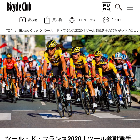
読み物
買い物
コミュニティ
Others
TOP
Bicycle Club
ツール・ド・フランス2020｜ツール参戦選手の77％がシマノのコン
ツール・ド・フランス2020｜ツール参戦選手