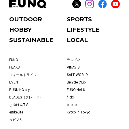
OUTDOOR
SPORTS
HOBBY
LIFESTYLE
SUSTAINABLE
LOCAL
FUNQ
ランドネ
PEAKS
VINAVIS
フィールドライフ
SALT WORLD
EVEN
Bicycle Club
RUNNING style
FUNQ NALU
BLADES（ブレード）
flick!
じゆけんTV
buono
eBikeLife
Kyoto in Tokyo
タビノリ