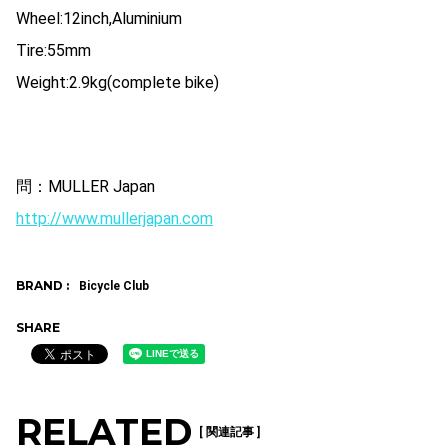
Wheel:12inch,Aluminium
Tire:55mm
Weight:2.9kg(complete bike)
問：MULLER Japan
http://www.mullerjapan.com
BRAND :
Bicycle Club
SHARE
RELATED
[ 関連記事 ]