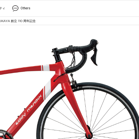
ティ
Others
YA 創立 110 周年記念