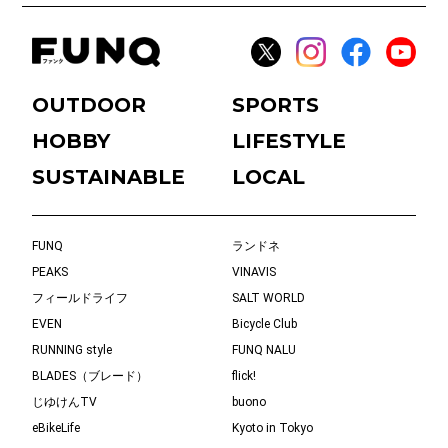
OUTDOOR
SPORTS
HOBBY
LIFESTYLE
SUSTAINABLE
LOCAL
FUNQ
ランドネ
PEAKS
VINAVIS
フィールドライフ
SALT WORLD
EVEN
Bicycle Club
RUNNING style
FUNQ NALU
BLADES（ブレード）
flick!
じゆけんTV
buono
eBikeLife
Kyoto in Tokyo