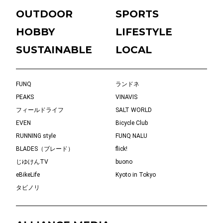
OUTDOOR
SPORTS
HOBBY
LIFESTYLE
SUSTAINABLE
LOCAL
FUNQ
ランドネ
PEAKS
VINAVIS
フィールドライフ
SALT WORLD
EVEN
Bicycle Club
RUNNING style
FUNQ NALU
BLADES（ブレード）
flick!
じゆけんTV
buono
eBikeLife
Kyoto in Tokyo
タビノリ