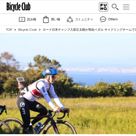
読み物
買い物
コミュニティ
Others
TOP
Bicycle Club
ロード日本チャンプ入部正太朗が弱虫ペダル サイクリングチームで