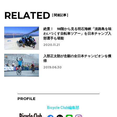
RELATED
[ 関連記事 ]
絶景！ 98階から見る明石海峡「淡路島を味
わいつくす自転車ツアー」を日本チャンプ入
部選手も堪能
2020.11.21
入部正太朗が念願の全日本チャンピオンを獲
得
2019.06.30
PROFILE
Bicycle Club編集部