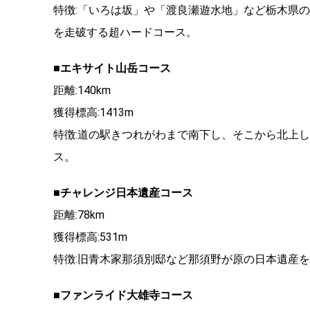
特徴:「いろは坂」や「渡良瀬遊水地」など栃木県の魅
を走破する超ハードコース。
■エキサイト山岳コース
距離:140km
獲得標高:1413m
特徴:道の駅きつれがわまで南下し、そこから北上
ス。
■チャレンジ日本遺産コース
距離:78km
獲得標高:531m
特徴:旧青木家那須別邸など那須野が原の日本遺産
■ファンライド大雄寺コース