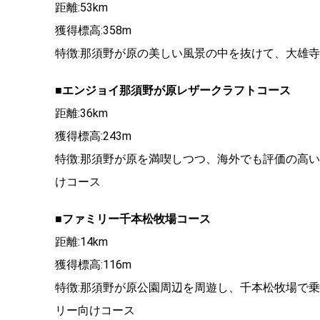
距離:53km
獲得標高:358m
特徴:那須野が原の美しい風景の中を抜けて、大雄
■エンジョイ那須野が原レザークラフトコース
距離:36km
獲得標高:243m
特徴:那須野が原を満喫しつつ、海外でも評価の高
けコース
■ファミリー千本松牧場コース
距離:14km
獲得標高:116m
特徴:那須野が原公園周辺を周遊し、千本松牧場で
リー向けコース