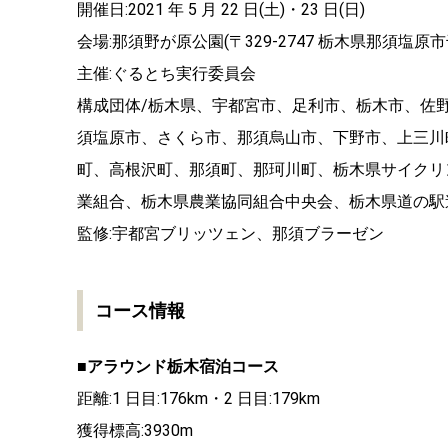
開催日:2021 年 5 月 22 日(土)・23 日(日)
会場:那須野が原公園(〒329-2747 栃木県那須塩原市千
主催:ぐるとち実行委員会
構成団体/栃木県、宇都宮市、足利市、栃木市、佐
須塩原市、さくら市、那須烏山市、下野市、上三川
町、高根沢町、那須町、那珂川町、栃木県サイクリ
業組合、栃木県農業協同組合中央会、栃木県道の駅
監修:宇都宮ブリッツェン、那須ブラーゼン
コース情報
■アラウンド栃木宿泊コース
距離:1 日目:176km・2 日目:179km
獲得標高:3930m