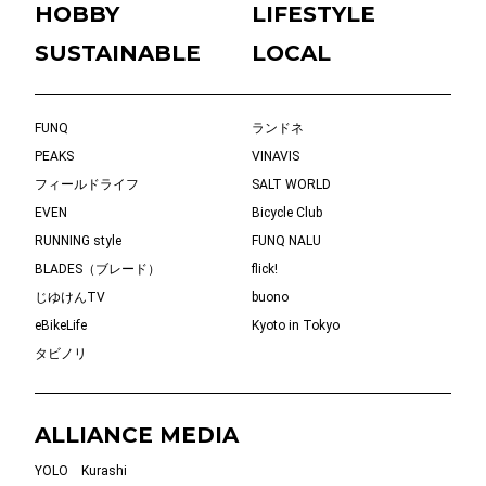
HOBBY
LIFESTYLE
SUSTAINABLE
LOCAL
FUNQ
ランドネ
PEAKS
VINAVIS
フィールドライフ
SALT WORLD
EVEN
Bicycle Club
RUNNING style
FUNQ NALU
BLADES（ブレード）
flick!
じゆけんTV
buono
eBikeLife
Kyoto in Tokyo
タビノリ
ALLIANCE MEDIA
YOLO
Kurashi