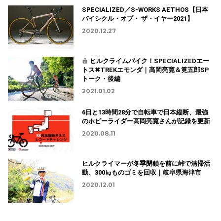
SPECIALIZED／S-WORKS AETHOS【日本
バイシクル・オブ・ ザ・イヤー2021】
2020.12.27
ヒルクライムバイク！SPECIALIZEDエー
トス✖TREKエモンダ｜高岡亮寛＆筧五郎SP
トーク・後編
2021.01.02
6日と13時間28分で自転車で日本縦断、最強
のホビーライダー高岡亮寛さんが記録を更新
2020.08.11
ヒルクライマーが冬季閉鎖を前に峠で清掃活
動、300㎏ものゴミを回収｜岐阜県海津市
2020.12.01