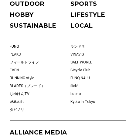
OUTDOOR
SPORTS
HOBBY
LIFESTYLE
SUSTAINABLE
LOCAL
FUNQ
ランドネ
PEAKS
VINAVIS
フィールドライフ
SALT WORLD
EVEN
Bicycle Club
RUNNING style
FUNQ NALU
BLADES（ブレード）
flick!
じゆけんTV
buono
eBikeLife
Kyoto in Tokyo
タビノリ
ALLIANCE MEDIA