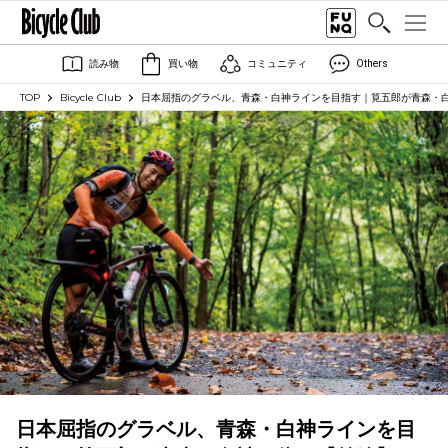
読み物
買い物
コミュニティ
Others
TOP
Bicycle Club
日本屈指のグラベル、青森・白神ラインを目指す｜筧五郎が青森・
日本屈指のグラベル、青森・白神ラインを目