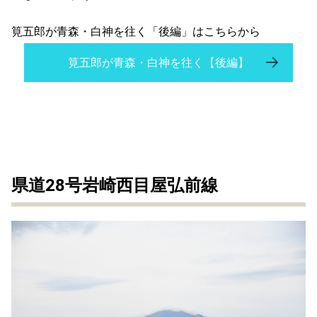
筧五郎が青森・白神を往く「後編」はこちらから
筧五郎が青森・白神を往く【後編】
県道28号岩崎西目屋弘前線