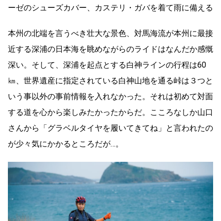
ーゼのシューズカバー、カステリ・ガバを着て雨に備える
本州の北端を言うべき壮大な景色、対馬海流が本州に最接
近する深浦の日本海を眺めながらのライドはなんだか感慨
深い。そして、深浦を起点とする白神ラインの行程は60
㎞、世界遺産に指定されている白神山地を通る峠は３つと
いう事以外の事前情報を入れなかった。それは初めて対面
する道を心から楽しみたかったからだ。こころなしか山口
さんから「グラベルタイヤを履いてきてね」と言われたの
が少々気にかかるところだが…。