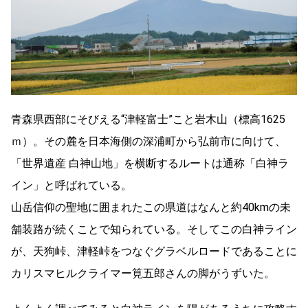
青森県西部にそびえる“津軽富士”こと岩木山（標高1625
ｍ）。その麓を日本海側の深浦町から弘前市に向けて、
「世界遺産 白神山地」を横断するルートは通称「白神ラ
イン」と呼ばれている。
山岳信仰の聖地に囲まれたこの県道はなんと約40kmの未
舗装路が続くことで知られている。そしてこの白神ライン
が、天狗峠、津軽峠をつなぐグラベルロードであることに
カリスマヒルクライマー筧五郎さんの脚がうずいた。