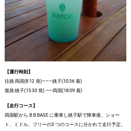
【運行時刻】
往路:両国(8:12 発)―――銚子(10:36 着)
復路:銚子(15:30 発) ――両国(18:09 着)
【走行コース】
両国駅から B.B.BASE に乗車し銚子駅で降車後、ショー
ト、ミドル、フリーの3 つのコースに分かれて走行予定。