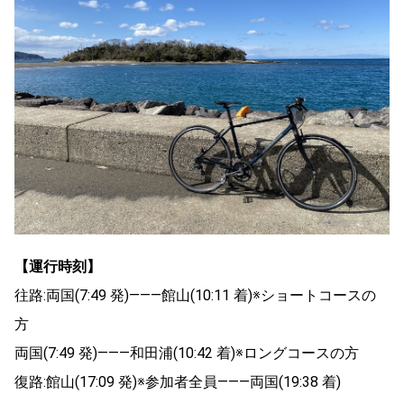
【運行時刻】
往路:両国(7:49 発)―――館山(10:11 着)※ショートコースの
方
両国(7:49 発)―――和田浦(10:42 着)※ロングコースの方
復路:館山(17:09 発)※参加者全員―――両国(19:38 着)