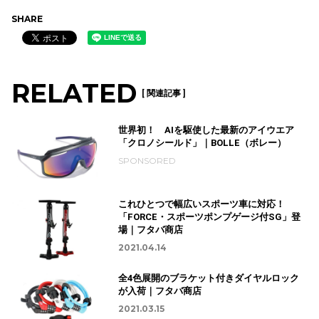
SHARE
RELATED
[ 関連記事 ]
世界初！ AIを駆使した最新のアイウエア
「クロノシールド」｜BOLLE（ボレー）
SPONSORED
これひとつで幅広いスポーツ車に対応！
「FORCE・スポーツポンプゲージ付SG」登
場｜フタバ商店
2021.04.14
全4色展開のブラケット付きダイヤルロック
が入荷｜フタバ商店
2021.03.15