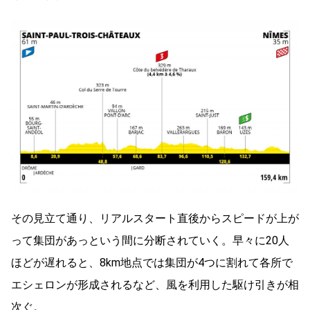
その見立て通り、リアルスタート直後からスピードが上が
って集団があっという間に分断されていく。早々に
20
人
ほどが遅れると、
8km
地点では集団が
4
つに割れて各所で
エシェロンが形成されるなど、風を利用した駆け引きが相
次ぐ。