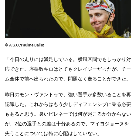
©︎ A.S.O./Pauline Ballet
「今日の走りには満足している。横風区間でもしっかり対
応できた。序盤数キロはとてもクレイジーだったが、チー
ム全体で前へ出られたので、問題なく走ることができた。
昨日のモン・ヴァントゥで、強い選手が多数いることを再
認識した。これからはもう少しディフェンシブに乗る必要
もあると思う。暑いピレネーでは何が起こるか分からない
が、
2
位の選手との差は十分あるので、マイヨジョーヌを
失うことについては特に心配はしていない」