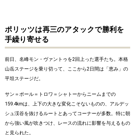
ポリッツは再三のアタックで勝利を
手繰り寄せる
前日、名峰モン・ヴァントゥを
2
回上った選手たち。本格
山岳ステージを乗り切って、ここから
2
日間は「恵み」の
平坦ステージだ。
サン＝ポール＝トロワ＝シャトーからニームまでの
159.4km
は、上下の大きな変化こそないものの、アルデッ
シュ渓谷を抜けるルートとあってコーナーが多数。特に朝
から強い風が吹きつけ、レースの流れに影響を与えるもの
と見られた。