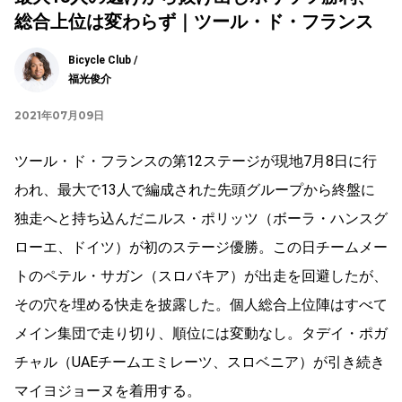
総合上位は変わらず｜ツール・ド・フランス
Bicycle Club /
福光俊介
2021年07月09日
ツール・ド・フランスの第
12
ステージが現地
7
月
8
日に行
われ、最大で
13
人で編成された先頭グループから終盤に
独走へと持ち込んだニルス・ポリッツ（ボーラ・ハンスグ
ローエ、ドイツ）が初のステージ優勝。この日チームメー
トのペテル・サガン（スロバキア）が出走を回避したが、
その穴を埋める快走を披露した。個人総合上位陣はすべて
メイン集団で走り切り、順位には変動なし。タデイ・ポガ
チャル（
UAE
チームエミレーツ、スロベニア）が引き続き
マイヨジョーヌを着用する。