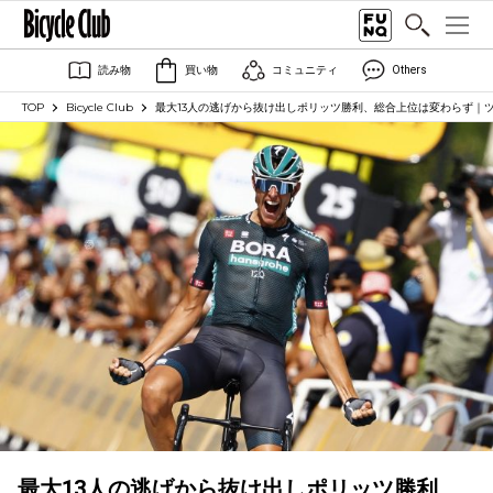
読み物
買い物
コミュニティ
Others
TOP
Bicycle Club
最大13人の逃げから抜け出しポリッツ勝利、総合上位は変わらず｜
最大13人の逃げから抜け出しポリッツ勝利、