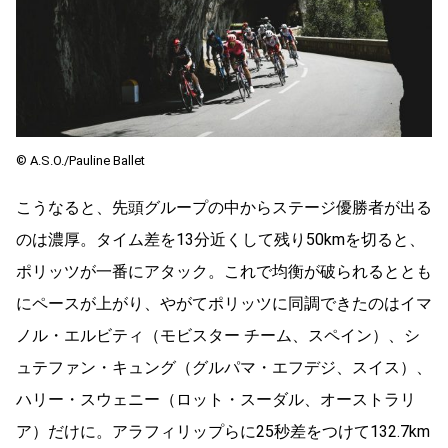
©︎ A.S.O./Pauline Ballet
こうなると、先頭グループの中からステージ優勝者が出る
のは濃厚。タイム差を
13
分近くして残り
50km
を切ると、
ポリッツが一番にアタック。これで均衡が破られるととも
にペースが上がり、やがてポリッツに同調できたのはイマ
ノル・エルビティ（モビスター チーム、スペイン）、シ
ュテファン・キュング（グルパマ・エフデジ、スイス）、
ハリー・スウェニー（ロット・スーダル、オーストラリ
ア）だけに。アラフィリップらに
25
秒差をつけて
132.7km