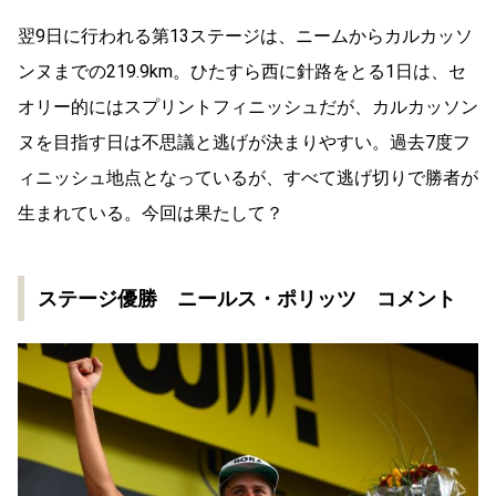
翌
9
日に行われる第
13
ステージは、ニームからカルカッソ
ンヌまでの
219.9km
。ひたすら西に針路をとる
1
日は、セ
オリー的にはスプリントフィニッシュだが、カルカッソン
ヌを目指す日は不思議と逃げが決まりやすい。過去
7
度フ
ィニッシュ地点となっているが、すべて逃げ切りで勝者が
生まれている。今回は果たして？
ステージ優勝 ニールス・ポリッツ コメント