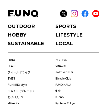
OUTDOOR
SPORTS
HOBBY
LIFESTYLE
SUSTAINABLE
LOCAL
FUNQ
ランドネ
PEAKS
VINAVIS
フィールドライフ
SALT WORLD
EVEN
Bicycle Club
RUNNING style
FUNQ NALU
BLADES（ブレード）
flick!
じゆけんTV
buono
eBikeLife
Kyoto in Tokyo