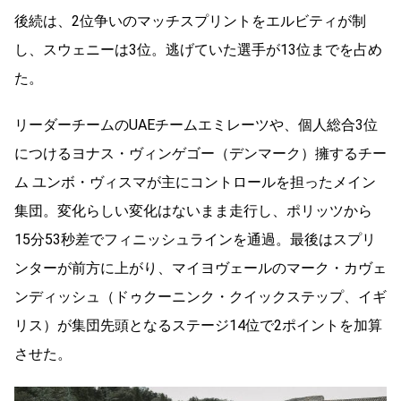
後続は、
2
位争いのマッチスプリントをエルビティが制
し、スウェニーは
3
位。逃げていた選手が
13
位までを占め
た。
リーダーチームの
UAE
チームエミレーツや、個人総合
3
位
につけるヨナス・ヴィンゲゴー（デンマーク）擁するチー
ム ユンボ・ヴィスマが主にコントロールを担ったメイン
集団。変化らしい変化はないまま走行し、ポリッツから
15
分
53
秒差でフィニッシュラインを通過。最後はスプリ
ンターが前方に上がり、マイヨヴェールのマーク・カヴェ
ンディッシュ（ドゥクーニンク・クイックステップ、イギ
リス）が集団先頭となるステージ
14
位で
2
ポイントを加算
させた。