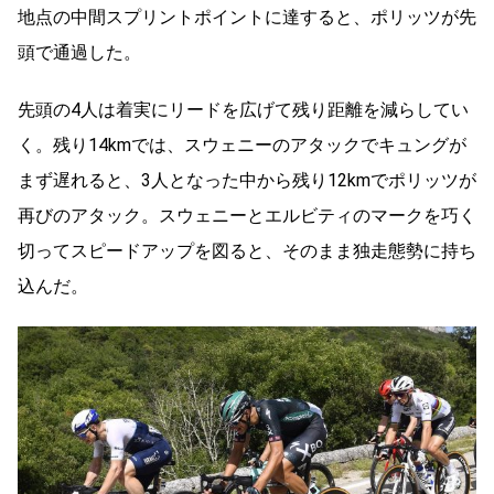
地点の中間スプリントポイントに達すると、ポリッツが先
頭で通過した。
先頭の
4
人は着実にリードを広げて残り距離を減らしてい
く。残り
14km
では、スウェニーのアタックでキュングが
まず遅れると、
3
人となった中から残り
12km
でポリッツが
再びのアタック。スウェニーとエルビティのマークを巧く
切ってスピードアップを図ると、そのまま独走態勢に持ち
込んだ。