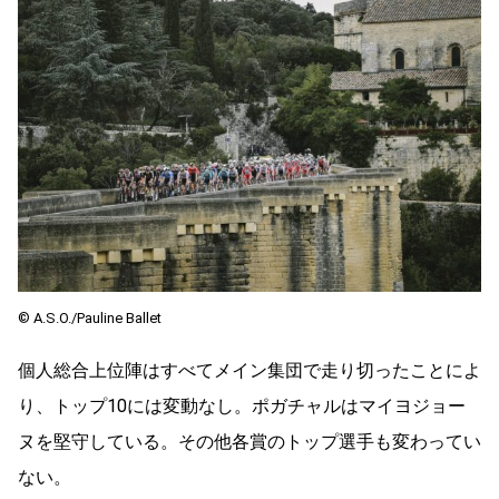
©︎ A.S.O./Pauline Ballet
個人総合上位陣はすべてメイン集団で走り切ったことによ
り、トップ
10
には変動なし。ポガチャルはマイヨジョー
ヌを堅守している。その他各賞のトップ選手も変わってい
ない。