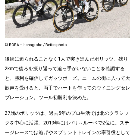
© BORA – hansgrohe / Bettiniphoto
後続に迫られることなく
1
人で突き進んだポリッツ。残り
2km
で後ろを振り返って追っ手がいないことを確認する
と、勝利を確信してガッツポーズ。ニームの街に入って大
歓声を受けると、両手でハートを作ってのウイニングセレ
ブレーション。ツール初勝利を決めた。
27
歳のポリッツは、過去
5
年のプロ生活では北のクラシッ
クを中心に活躍。
2019
年にはパリ～ルーベで
2
位に。ステ
ージレースでは逃げやスプリントトレインの牽引役として