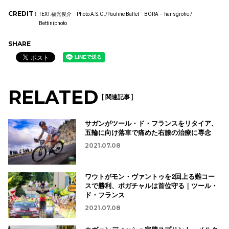
CREDIT :
TEXT:福光俊介 Photo:A.S.O./Pauline Ballet BORA – hansgrohe /
Bettiniphoto
SHARE
RELATED
[ 関連記事 ]
サガンがツール・ド・フランスをリタイア、
五輪に向け落車で痛めた右膝の治療に専念
2021.07.08
ワウトがモン・ヴァントゥを2回上る難コー
スで勝利、ポガチャルは首位守る｜ツール・
ド・フランス
2021.07.08