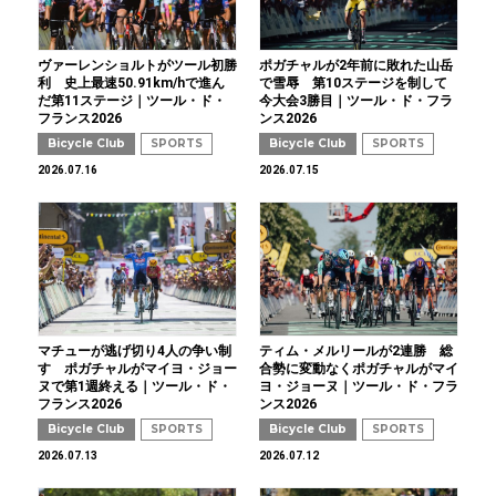
ヴァーレンショルトがツール初勝
ポガチャルが2年前に敗れた山岳
利 史上最速50.91km/hで進ん
で雪辱 第10ステージを制して
だ第11ステージ｜ツール・ド・
今大会3勝目｜ツール・ド・フラ
フランス2026
ンス2026
Bicycle Club
SPORTS
Bicycle Club
SPORTS
2026.07.16
2026.07.15
マチューが逃げ切り4人の争い制
ティム・メルリールが2連勝 総
す ポガチャルがマイヨ・ジョー
合勢に変動なくポガチャルがマイ
ヌで第1週終える｜ツール・ド・
ヨ・ジョーヌ｜ツール・ド・フラ
フランス2026
ンス2026
Bicycle Club
SPORTS
Bicycle Club
SPORTS
2026.07.13
2026.07.12