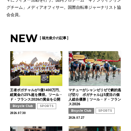
グチーム」メディアオフィサー。国際自転車ジャーナリスト協
会会員。
NEW
[ 福光俊介の記事 ]
王者ポガチャルが1億1400万円、
マチューがシャンゼリゼで劇的逃
総賞金の25%超を獲得。ツール・
げ切り ポガチャルは5度目の個
ド・フランス2026の賞金を公開
人総合優勝｜ツール・ド・フラン
ス2026
Bicycle Club
SPORTS
Bicycle Club
SPORTS
2026.07.30
2026.07.27