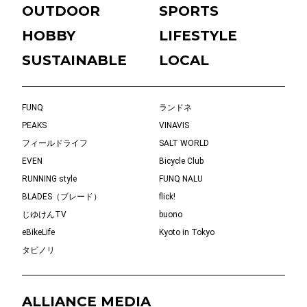
OUTDOOR
SPORTS
HOBBY
LIFESTYLE
SUSTAINABLE
LOCAL
FUNQ
ランドネ
PEAKS
VINAVIS
フィールドライフ
SALT WORLD
EVEN
Bicycle Club
RUNNING style
FUNQ NALU
BLADES（ブレード）
flick!
じゆけんTV
buono
eBikeLife
Kyoto in Tokyo
タビノリ
ALLIANCE MEDIA