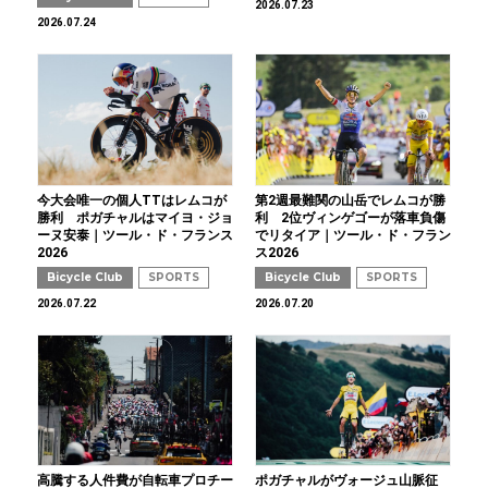
2026.07.23
2026.07.24
今大会唯一の個人TTはレムコが
第2週最難関の山岳でレムコが勝
勝利 ポガチャルはマイヨ・ジョ
利 2位ヴィンゲゴーが落車負傷
ーヌ安泰｜ツール・ド・フランス
でリタイア｜ツール・ド・フラン
2026
ス2026
Bicycle Club
SPORTS
Bicycle Club
SPORTS
2026.07.22
2026.07.20
高騰する人件費が自転車プロチー
ポガチャルがヴォージュ山脈征