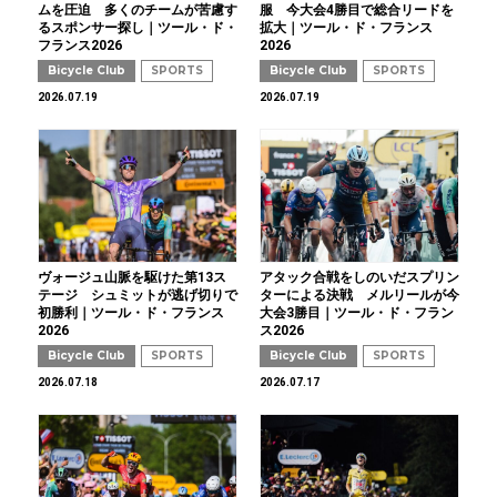
ムを圧迫 多くのチームが苦慮す
服 今大会4勝目で総合リードを
るスポンサー探し｜ツール・ド・
拡大｜ツール・ド・フランス
フランス2026
2026
Bicycle Club
SPORTS
Bicycle Club
SPORTS
2026.07.19
2026.07.19
ヴォージュ山脈を駆けた第13ス
アタック合戦をしのいだスプリン
テージ シュミットが逃げ切りで
ターによる決戦 メルリールが今
初勝利｜ツール・ド・フランス
大会3勝目｜ツール・ド・フラン
2026
ス2026
Bicycle Club
SPORTS
Bicycle Club
SPORTS
2026.07.18
2026.07.17