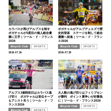
カラパスが再びアルプスを制す
ポガチャルがアルプデュエズで歴
ポガチャルが5度目の個人総合優
史的登坂 ステージを制して総合
勝に王手｜ツール・ド・フランス
優勝へ前進｜ツール・ド・フラン
2026
ス2026
Bicycle Club
SPORTS
Bicycle Club
SPORTS
2026.07.26
2026.07.25
アルプス3連戦初日はカラパス逃
大人数の逃げ切りはフィリプセン
げ切り ポガチャルは首位キープ
が勝利 ポイント賞争いが好勝負
もアシスト失う｜ツール・ド・フ
に｜ツール・ド・フランス2026
ランス2026
Bicycle Club
SPORTS
Bicycle Club
SPORTS