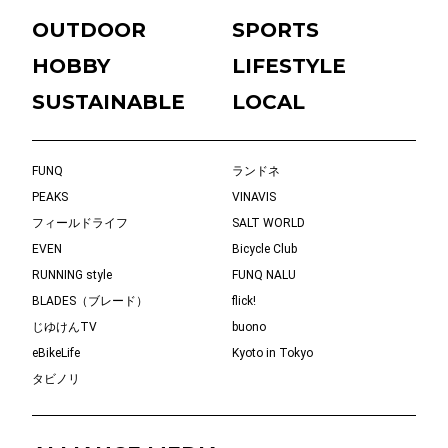
OUTDOOR
SPORTS
HOBBY
LIFESTYLE
SUSTAINABLE
LOCAL
FUNQ
ランドネ
PEAKS
VINAVIS
フィールドライフ
SALT WORLD
EVEN
Bicycle Club
RUNNING style
FUNQ NALU
BLADES（ブレード）
flick!
じゆけんTV
buono
eBikeLife
Kyoto in Tokyo
タビノリ