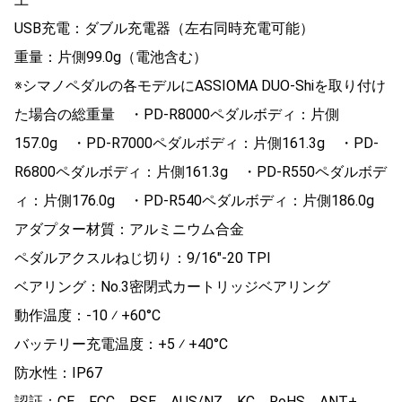
USB充電：ダブル充電器（左右同時充電可能）
重量：片側99.0g（電池含む）
※シマノペダルの各モデルにASSIOMA DUO-Shiを取り付け
た場合の総重量 ・PD-R8000ペダルボディ：片側
157.0g ・PD-R7000ペダルボディ：片側161.3g ・PD-
R6800ペダルボディ：片側161.3g ・PD-R550ペダルボデ
ィ：片側176.0g ・PD-R540ペダルボディ：片側186.0g
アダプター材質：アルミニウム合金
ペダルアクスルねじ切り：9/16″-20 TPI
ベアリング：No.3密閉式カートリッジベアリング
動作温度：-10 ⁄ +60°C
バッテリー充電温度：+5 ⁄ +40°C
防水性：IP67
認証：CE、FCC、PSE、AUS/NZ、KC、RoHS、ANT+、