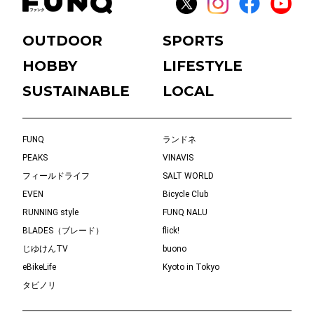
OUTDOOR
SPORTS
HOBBY
LIFESTYLE
SUSTAINABLE
LOCAL
FUNQ
ランドネ
PEAKS
VINAVIS
フィールドライフ
SALT WORLD
EVEN
Bicycle Club
RUNNING style
FUNQ NALU
BLADES（ブレード）
flick!
じゆけんTV
buono
eBikeLife
Kyoto in Tokyo
タビノリ