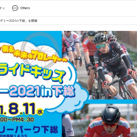
ティ
Others
ミー2021in下総」を開催