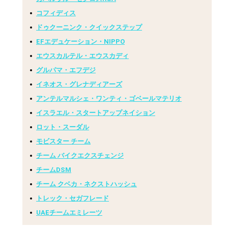
コフィディス
ドゥクーニンク・クイックステップ
EFエデュケーション・NIPPO
エウスカルテル・エウスカディ
グルパマ・エフデジ
イネオス・グレナディアーズ
アンテルマルシェ・ワンティ・ゴベールマテリオ
イスラエル・スタートアップネイション
ロット・スーダル
モビスター チーム
チーム バイクエクスチェンジ
チームDSM
チーム クベカ・ネクストハッシュ
トレック・セガフレード
UAEチームエミレーツ