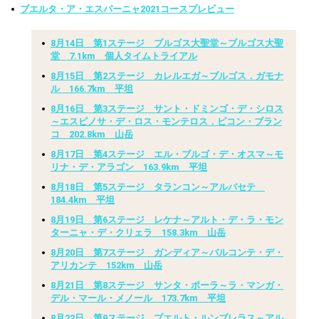
ブエルタ・ア・エスパーニャ2021コースプレビュー
8月14日 第1ステージ ブルゴス大聖堂～ブルゴス大聖
堂 7.1km 個人タイムトライアル
8月15日 第2ステージ カレルエガ～ブルゴス．ガモナ
ル 166.7km 平坦
8月16日 第3ステージ サント・ドミンゴ・デ・シロス
～エスピノサ・デ・ロス・モンテロス．ピコン・ブラン
コ 202.8km 山岳
8月17日 第4ステージ エル・ブルゴ・デ・オスマ～モ
リナ・デ・アラゴン 163.9km 平坦
8月18日 第5ステージ タランコン～アルバセテ
184.4km 平坦
8月19日 第6ステージ レケナ～アルト・デ・ラ・モン
ターニャ・デ・クリェラ 158.3km 山岳
8月20日 第7ステージ ガンディア～バルコンテ・デ・
アリカンテ 152km 山岳
8月21日 第8ステージ サンタ・ポーラ～ラ・マンガ・
デル・マール・メノール 173.7km 平坦
8月22日 第9ステージ プエルト・ルンブレラス～アル