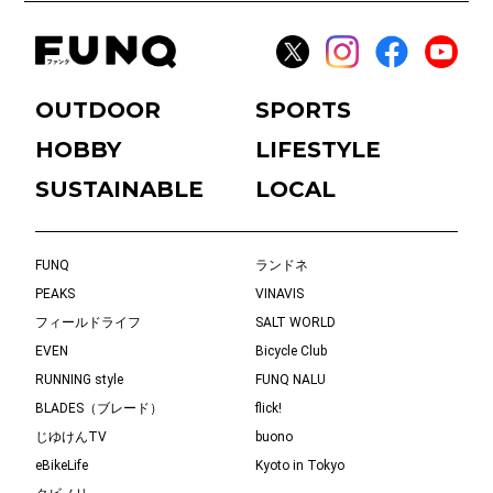
OUTDOOR
SPORTS
HOBBY
LIFESTYLE
SUSTAINABLE
LOCAL
FUNQ
ランドネ
PEAKS
VINAVIS
フィールドライフ
SALT WORLD
EVEN
Bicycle Club
RUNNING style
FUNQ NALU
BLADES（ブレード）
flick!
じゆけんTV
buono
eBikeLife
Kyoto in Tokyo