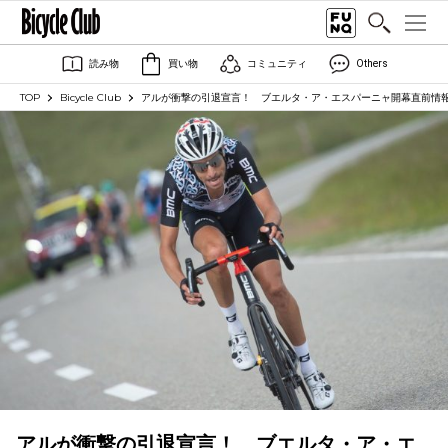
読み物
買い物
コミュニティ
Others
TOP
Bicycle Club
アルが衝撃の引退宣言！ ブエルタ・ア・エスパーニャ開幕直前情
アルが衝撃の引退宣言！ ブエルタ・ア・エ