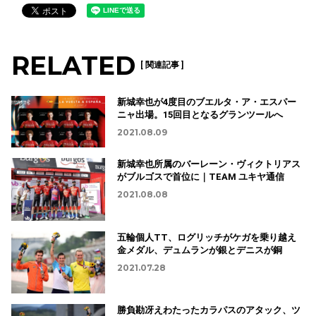
RELATED
[ 関連記事 ]
新城幸也が4度目のブエルタ・ア・エスパー
ニャ出場。15回目となるグランツールへ
2021.08.09
新城幸也所属のバーレーン・ヴィクトリアス
がブルゴスで首位に｜TEAM ユキヤ通信
2021.08.08
五輪個人TT、ログリッチがケガを乗り越え
金メダル、デュムランが銀とデニスが銅
2021.07.28
勝負勘冴えわたったカラパスのアタック、ツ