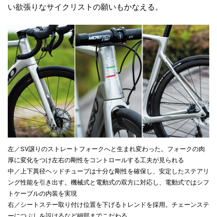
い欲張りなサイクリストの願いもかなえる。
左／SV譲りのストレートフォークへと生まれ変わった。フォークの肉
厚に変化をつけ左右の剛性をコントロールする工夫が見られる
中／上下異径ヘッドチューブは十分な剛性を確保し、安定したステアリ
ング性能を引き出す。機械式と電動式の双方に対応し、電動式ではシフ
トケーブルの内装を実現
右／シートステー取り付け位置を下げるトレンドを採用。チェーンステ
ーにつぶしを設けるなど細部までこだわる