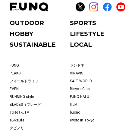
OUTDOOR
SPORTS
HOBBY
LIFESTYLE
SUSTAINABLE
LOCAL
FUNQ
ランドネ
PEAKS
VINAVIS
フィールドライフ
SALT WORLD
EVEN
Bicycle Club
RUNNING style
FUNQ NALU
BLADES（ブレード）
flick!
じゆけんTV
buono
eBikeLife
Kyoto in Tokyo
タビノリ