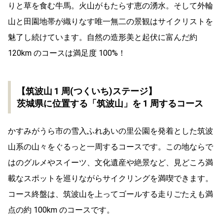
りと草を食む牛馬。火山がもたらす恵の湧水。そして外輪
山と田園地帯が織りなす唯一無二の景観はサイクリストを
魅了し続けています。自然の造形美と起伏に富んだ約
120km のコースは満足度 100%！
【筑波山 1 周(つくいち)ステージ】
茨城県に位置する「筑波山」を 1 周するコース
かすみがうら市の雪入ふれあいの里公園を発着とした筑波
山系の山々をぐるっと一周するコースです。この地ならで
はのグルメやスイーツ、文化遺産や絶景など、見どころ満
載なスポットを巡りながらサイクリングを満喫できます。
コース終盤は、筑波山を上ってゴールする走りごたえも満
点の約 100km のコースです。