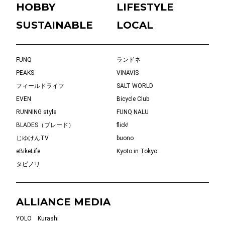
HOBBY
LIFESTYLE
SUSTAINABLE
LOCAL
FUNQ
ランドネ
PEAKS
VINAVIS
フィールドライフ
SALT WORLD
EVEN
Bicycle Club
RUNNING style
FUNQ NALU
BLADES（ブレード）
flick!
じゆけんTV
buono
eBikeLife
Kyoto in Tokyo
タビノリ
ALLIANCE MEDIA
YOLO
Kurashi