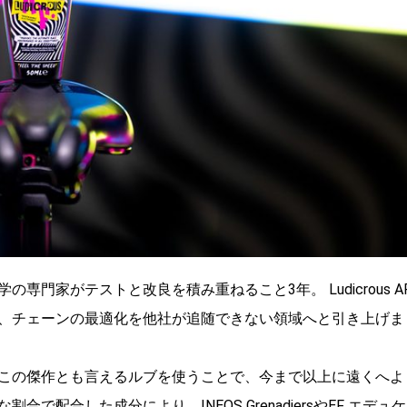
門家がテストと改良を積み重ねること3年。 Ludicrous A
、チェーンの最適化を他社が追随できない領域へと引き上げま
この傑作とも言えるルブを使うことで、今まで以上に遠くへよ
配合した成分により、INEOS GrenadiersやEF エデュケ