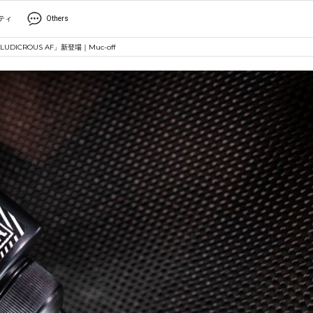
ティ
Others
CROUS AF」新登場｜Muc-off