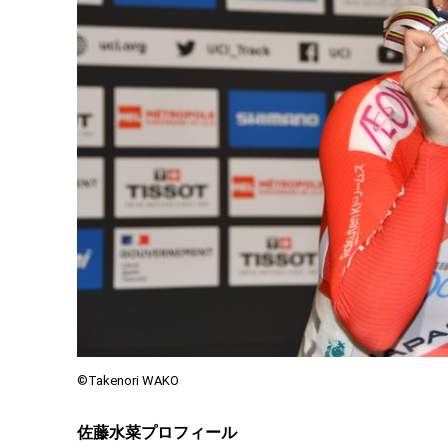
©Takenori WAKO
佐藤水菜プロフィール