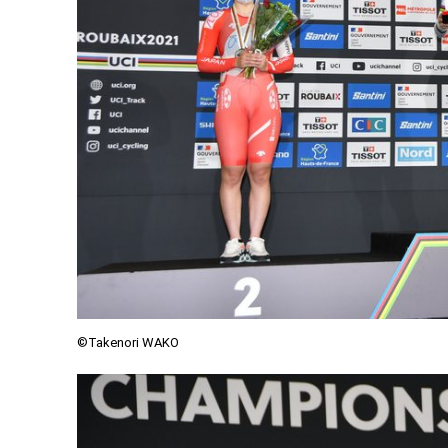
©Takenori WAKO