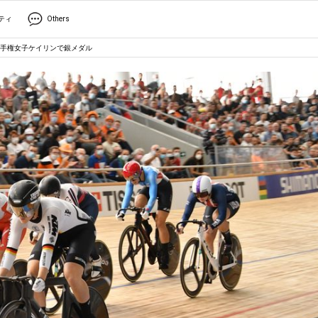
ティ
Others
手権女子ケイリンで銀メダル