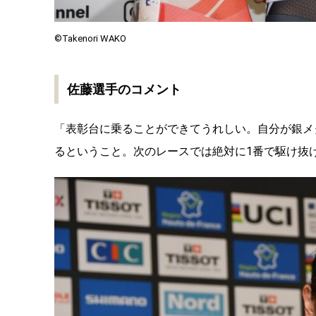
©Takenori WAKO
佐藤選手のコメント
「表彰台に乗ることができてうれしい。自分が銀メ
るということ。次のレースでは絶対に1番で駆け抜