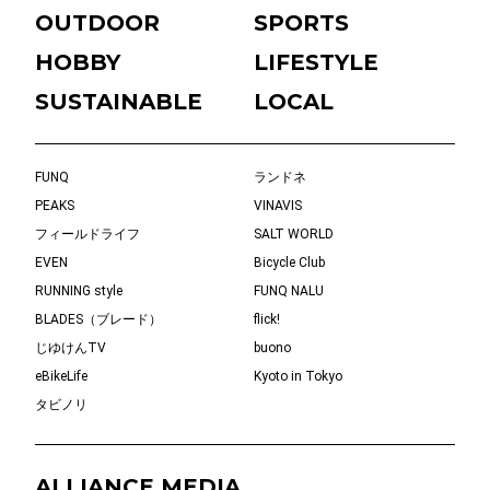
OUTDOOR
SPORTS
HOBBY
LIFESTYLE
SUSTAINABLE
LOCAL
FUNQ
ランドネ
PEAKS
VINAVIS
フィールドライフ
SALT WORLD
EVEN
Bicycle Club
RUNNING style
FUNQ NALU
BLADES（ブレード）
flick!
じゆけんTV
buono
eBikeLife
Kyoto in Tokyo
タビノリ
ALLIANCE MEDIA