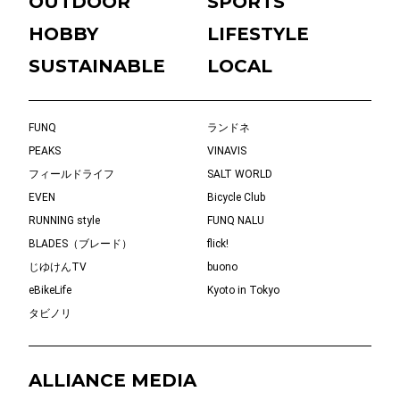
OUTDOOR
SPORTS
HOBBY
LIFESTYLE
SUSTAINABLE
LOCAL
FUNQ
ランドネ
PEAKS
VINAVIS
フィールドライフ
SALT WORLD
EVEN
Bicycle Club
RUNNING style
FUNQ NALU
BLADES（ブレード）
flick!
じゆけんTV
buono
eBikeLife
Kyoto in Tokyo
タビノリ
ALLIANCE MEDIA