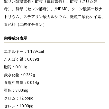
酸リン酸塩含有）酵母（亜鉛含有）、酵母（クロム酵
母）、酵母（セレン酵母）、/HPMC、クエン酸第一鉄ナ
トリウム、ステアリン酸カルシウム、微粒二酸化ケイ素、
着色料（二酸化チタン）
栄養成分表示
エネルギー：1.179kcal
たんぱく質：0.039g
脂質：0.011g
炭水化物：0.232g
食塩相当量：0.014g
亜鉛：3.00mg
クロム：12.ooμg
セレン：10.00μg