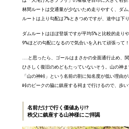
は「大滝げんきプラザ」の看板を目印に大きく右折
林間ルートは交通量が少ないため走りやすく、ダム
ルートは上り勾配は7%ときつめですが、途中は下
ダムルートはほぼ登坂ですが平均5%と比較的走りや
9%ほどの勾配になるので気合いを入れて頑張って
……と思ったら、ゴールはまさかの全面通行止め、
ひさしく復旧のめどもたっていないそう。山の神ま
「山の神峠」という名前の割に知名度が低い理由が
峠のピークの脇に鎮座する祠まで行けるので、歩い
名前だけで行く価値あり!?
秩父に鎮座する山神様にご拝謁