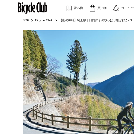
読み物
買い物
コミュニ
TOP
Bicycle Club
【山の神峠】埼玉県｜日向涼子のやっぱり坂が好き-ロ