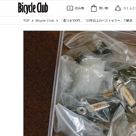
読み物
買い物
コミュニ
TOP
Bicycle Club
「蓋つき100円」「20年以上のベストセラー」で解決、