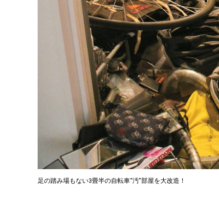
足の踏み場もない3畳半の自転車“汚”部屋を大改造！