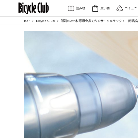
読み物
買い物
コミュニ
TOP
Bicycle Club
話題の2×4材専用金具で作るサイクルラック！ 簡単設