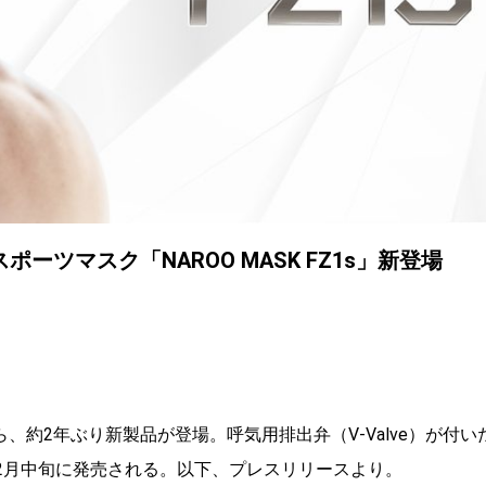
ツマスク「NAROO MASK FZ1s」新登場
）から、約2年ぶり新製品が登場。呼気用排出弁（V-Valve）が付い
」が、2月中旬に発売される。以下、プレスリリースより。