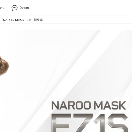
ティ
Others
ROO MASK FZ1s」新登場