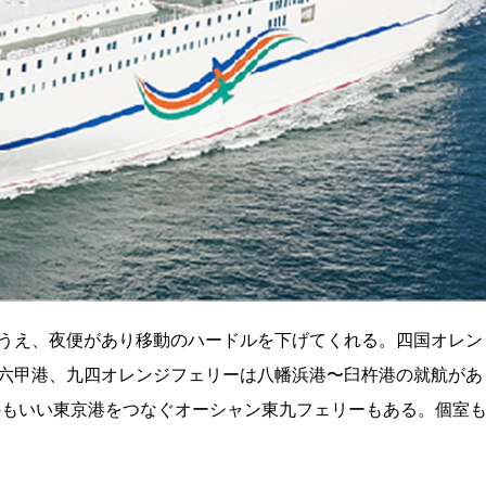
うえ、夜便があり移動のハードルを下げてくれる。四国オレン
六甲港、九四オレンジフェリーは八幡浜港〜臼杵港の就航があ
いのもいい東京港をつなぐオーシャン東九フェリーもある。個室